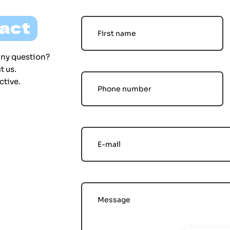
act
any question?
t us.
ctive.