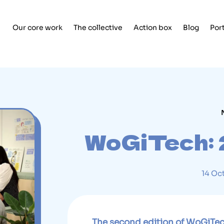
Our core work
The collective
Action box
Blog
Por
WoGiTech: 
14 Oc
The second edition of WoGiTec