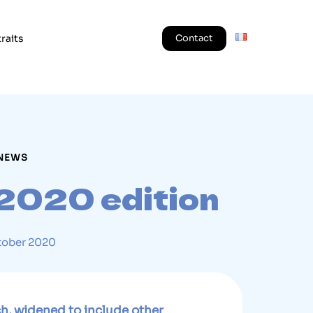
traits
Contact
NEWS
2020 edition
tober 2020
h, widened to include other