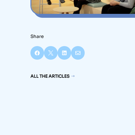
Share




ALL THE ARTICLES